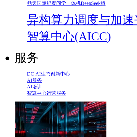
鼎天国际鲲泰问学一体机DeepSeek版
异构算力调度与加速
智算中心(AICC)
服务
DC·AI生态创新中心
AI服务
AI培训
智算中心运营服务