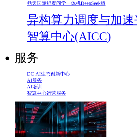
鼎天国际鲲泰问学一体机DeepSeek版
异构算力调度与加速
智算中心(AICC)
服务
DC·AI生态创新中心
AI服务
AI培训
智算中心运营服务